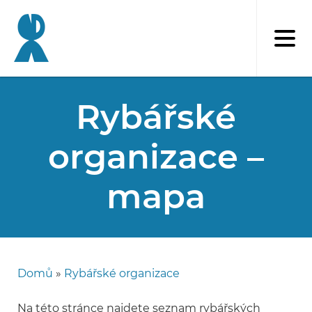
Přejít
k
hlavnímu
obsahu
Rybářské
organizace –
mapa
Domů
Rybářské organizace
Drobečková
navigace
Na této stránce najdete seznam rybářských