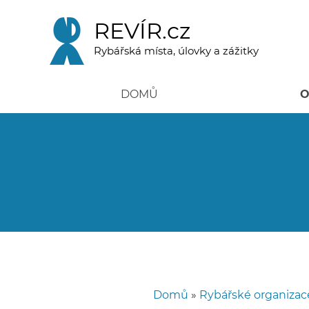
Přejít
k
REVÍR.cz
hlavnímu
obsahu
Rybářská místa, úlovky a zážitky
DOMŮ
O
Domů
Rybářské organizac