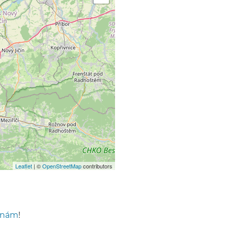
Leaflet
| ©
OpenStreetMap
contributors
 nám
!