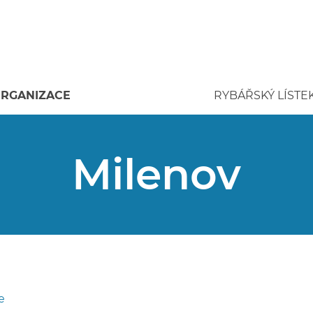
RGANIZACE
RYBÁŘSKÝ LÍSTE
Milenov
e