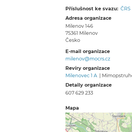
Drobečková
navigace
Příslušnost ke svazu
ČRS
Adresa organizace
Milenov 146
75361
Milenov
Česko
E-mail organizace
milenov@mocrs.cz
Revíry organizace
Milenovec 1 A
|
Mimopstruho
Detaily organizace
607 629 233
Mapa