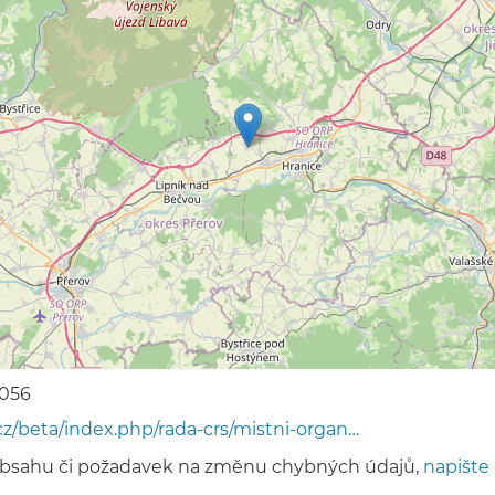
056
cz/beta/index.php/rada-crs/mistni-organ…
obsahu či požadavek na změnu chybných údajů,
napište