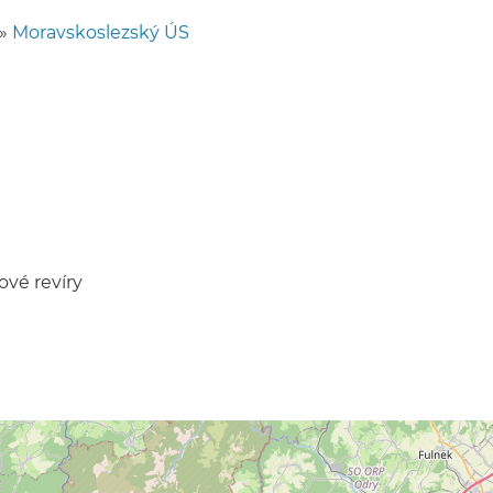
»
Moravskoslezský ÚS
vé revíry