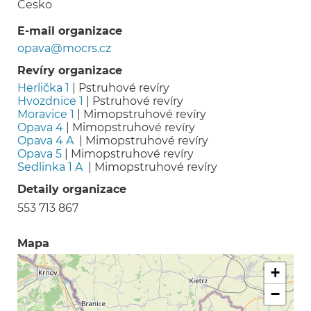
Česko
E-mail organizace
opava@mocrs.cz
Revíry organizace
Herlička 1
|
Pstruhové revíry
Hvozdnice 1
|
Pstruhové revíry
Moravice 1
|
Mimopstruhové revíry
Opava 4
|
Mimopstruhové revíry
Opava 4 A
|
Mimopstruhové revíry
Opava 5
|
Mimopstruhové revíry
Sedlinka 1 A
|
Mimopstruhové revíry
Detaily organizace
553 713 867
Mapa
+
−