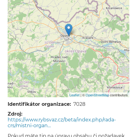
Leaflet
| ©
OpenStreetMap
contributors
Identifikátor organizace
7028
Zdroj
https://www.rybsvaz.cz/beta/index.php/rada-
crs/mistni-organ…
Pokud máte tip na úpravu obsahu či požadavek