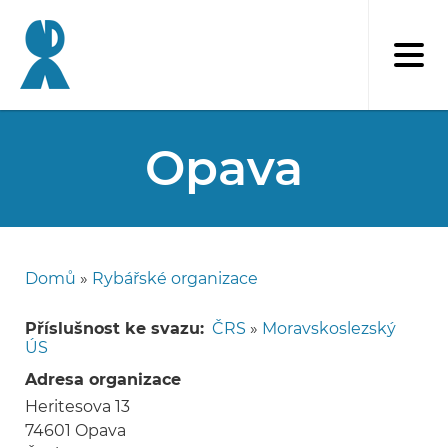
Přejít
k
hlavnímu
obsahu
Opava
Domů
Rybářské organizace
Drobečková
navigace
Příslušnost ke svazu
ČRS
»
Moravskoslezský
ÚS
Adresa organizace
Heritesova 13
74601
Opava