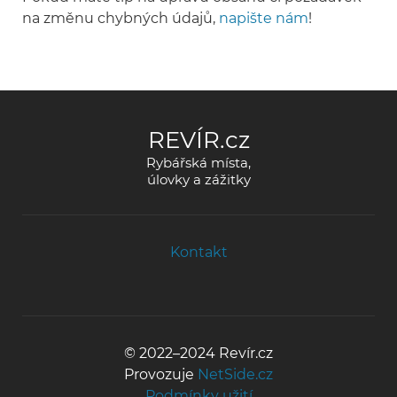
na změnu chybných údajů,
napište nám
!
REVÍR.cz
Rybářská místa,
úlovky a zážitky
Kontakt
© 2022–2024 Revír.cz
Provozuje
NetSide.cz
Podmínky užití