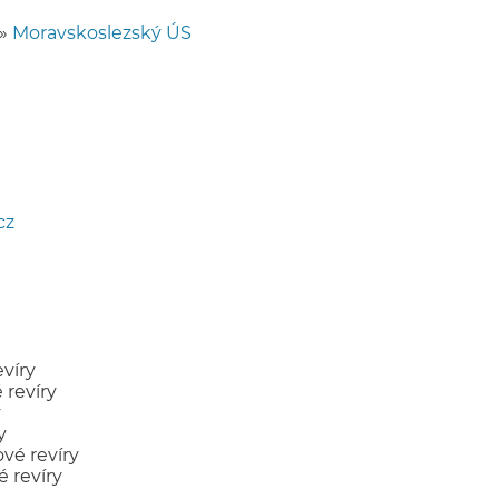
»
Moravskoslezský ÚS
cz
víry
revíry
y
y
vé revíry
 revíry