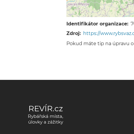
Identifikátor organizace
7
Zdroj
https://www.rybsvaz.
Pokud máte tip na úpravu 
REVÍR.cz
Rybářská místa,
úlovky a zážitky