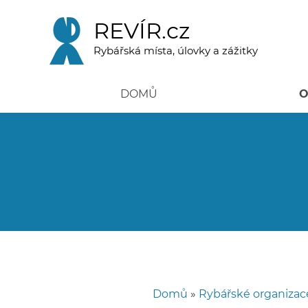
Přejít
k
REVÍR.cz
hlavnímu
obsahu
Rybářská místa, úlovky a zážitky
DOMŮ
O
Domů
Rybářské organizac