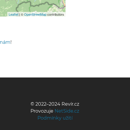
Leaflet
| ©
OpenStreetMap
contributors
 nám
!
© 2022–2024 Revír.cz
Provozuje
NetSide.cz
Podmínky užití