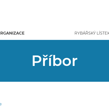
RGANIZACE
RYBÁŘSKÝ LÍSTE
Příbor
e