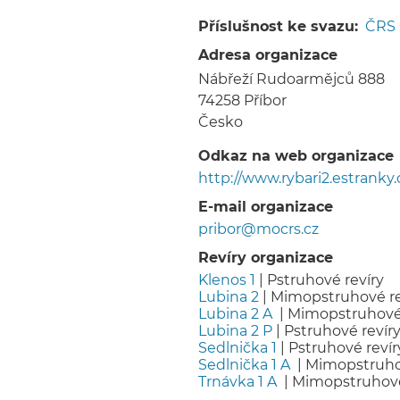
Drobečková
navigace
Příslušnost ke svazu
ČRS
Adresa organizace
Nábřeží Rudoarmějců 888
74258
Příbor
Česko
Odkaz na web organizace
http://www.rybari2.estranky.
E-mail organizace
pribor@mocrs.cz
Revíry organizace
Klenos 1
|
Pstruhové revíry
Lubina 2
|
Mimopstruhové re
Lubina 2 A
|
Mimopstruhové 
Lubina 2 P
|
Pstruhové revír
Sedlnička 1
|
Pstruhové revír
Sedlnička 1 A
|
Mimopstruho
Trnávka 1 A
|
Mimopstruhové