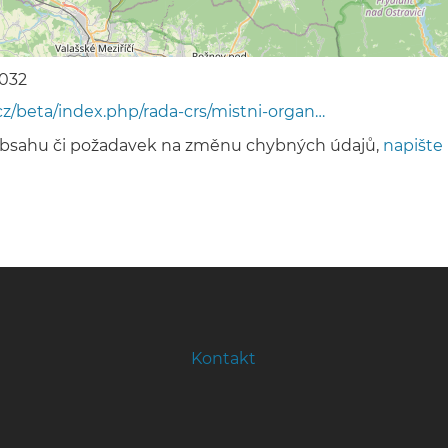
032
cz/beta/index.php/rada-crs/mistni-organ…
obsahu či požadavek na změnu chybných údajů,
napište
Kontakt