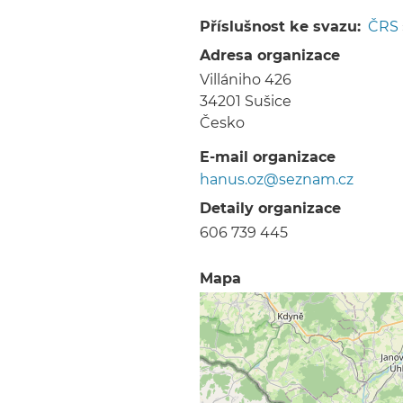
Drobečková
navigace
Příslušnost ke svazu
ČRS
Adresa organizace
Villániho 426
34201
Sušice
Česko
E-mail organizace
hanus.oz@seznam.cz
Detaily organizace
606 739 445
Mapa