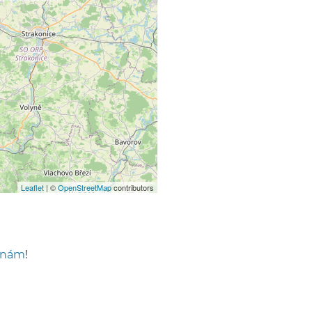
Leaflet
| ©
OpenStreetMap
contributors
 nám
!