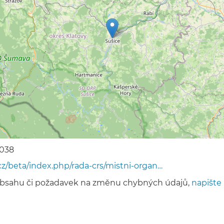
038
cz/beta/index.php/rada-crs/mistni-organ…
obsahu či požadavek na změnu chybných údajů,
napište