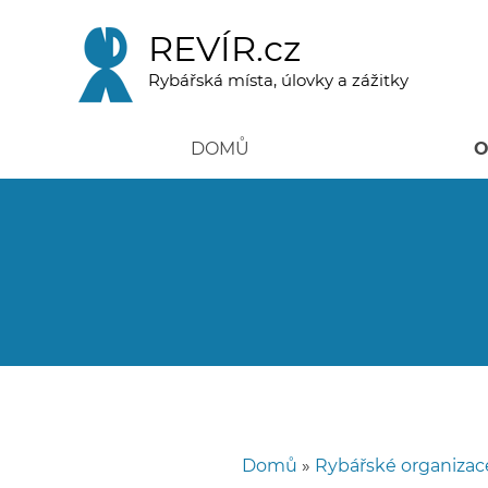
Přejít
k
REVÍR.cz
hlavnímu
obsahu
Rybářská místa, úlovky a zážitky
DOMŮ
O
Domů
Rybářské organizac