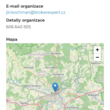
E-mail organizace
jiri.kochman@brokerexpert.cz
Detaily organizace
606 640 505
Mapa
+
−