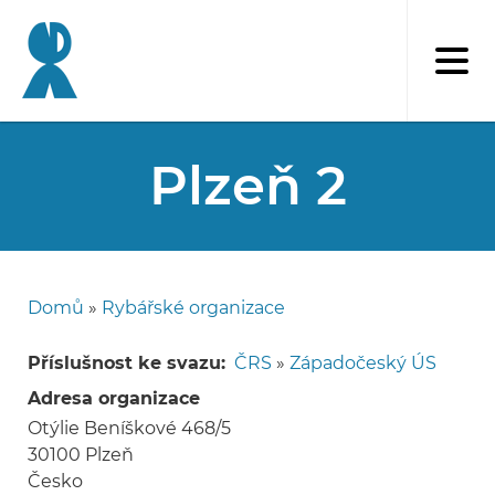
Přejít
k
hlavnímu
obsahu
Plzeň 2
Domů
Rybářské organizace
Drobečková
navigace
Příslušnost ke svazu
ČRS
»
Západočeský ÚS
Adresa organizace
Otýlie Beníškové 468/5
30100
Plzeň
Česko