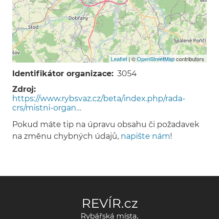
Leaflet
| ©
OpenStreetMap
contributors
Identifikátor organizace
3054
Zdroj
https://www.rybsvaz.cz/beta/index.php/rada-
crs/mistni-organ…
Pokud máte tip na úpravu obsahu či požadavek
na změnu chybných údajů,
napište nám
!
REVÍR.cz
Rybářská místa,