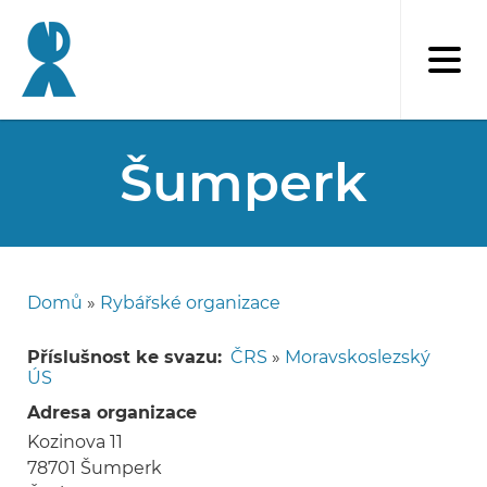
Přejít
k
hlavnímu
obsahu
Šumperk
Domů
Rybářské organizace
Drobečková
navigace
Příslušnost ke svazu
ČRS
»
Moravskoslezský
ÚS
Adresa organizace
Kozinova 11
78701
Šumperk