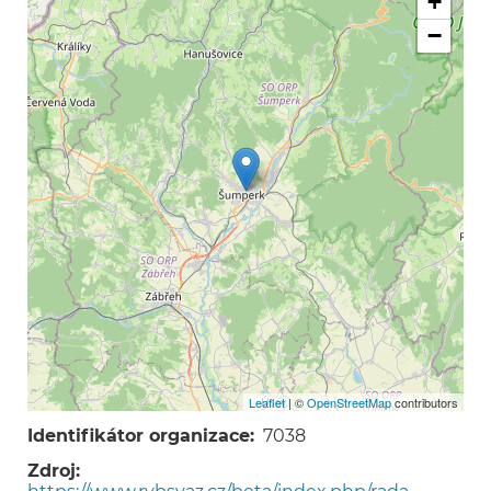
+
−
Leaflet
| ©
OpenStreetMap
contributors
Identifikátor organizace
7038
Zdroj