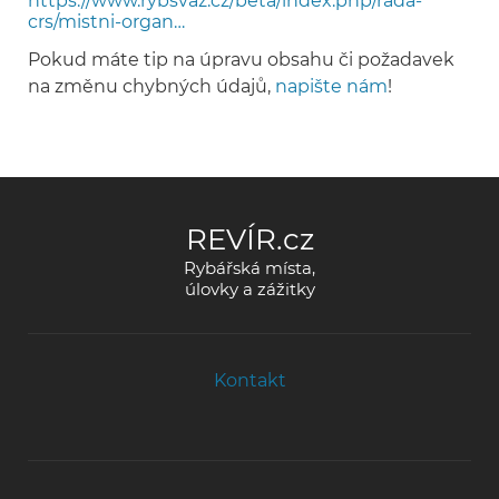
https://www.rybsvaz.cz/beta/index.php/rada-
crs/mistni-organ…
Pokud máte tip na úpravu obsahu či požadavek
na změnu chybných údajů,
napište nám
!
REVÍR.cz
Rybářská místa,
úlovky a zážitky
Kontakt