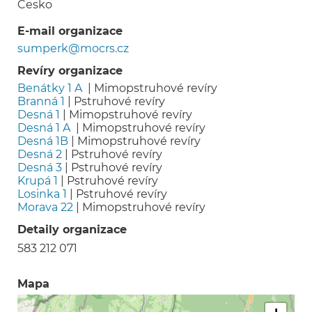
Česko
E-mail organizace
sumperk@mocrs.cz
Revíry organizace
Benátky 1 A
|
Mimopstruhové revíry
Branná 1
|
Pstruhové revíry
Desná 1
|
Mimopstruhové revíry
Desná 1 A
|
Mimopstruhové revíry
Desná 1B
|
Mimopstruhové revíry
Desná 2
|
Pstruhové revíry
Desná 3
|
Pstruhové revíry
Krupá 1
|
Pstruhové revíry
Losinka 1
|
Pstruhové revíry
Morava 22
|
Mimopstruhové revíry
Detaily organizace
583 212 071
Mapa