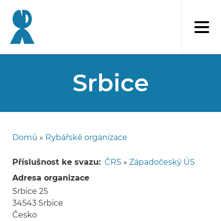
Přejít
k
hlavnímu
obsahu
Srbice
Domů
Rybářské organizace
Drobečková
navigace
Příslušnost ke svazu
ČRS
»
Západočeský ÚS
Adresa organizace
Srbice 25
34543
Srbice
Česko