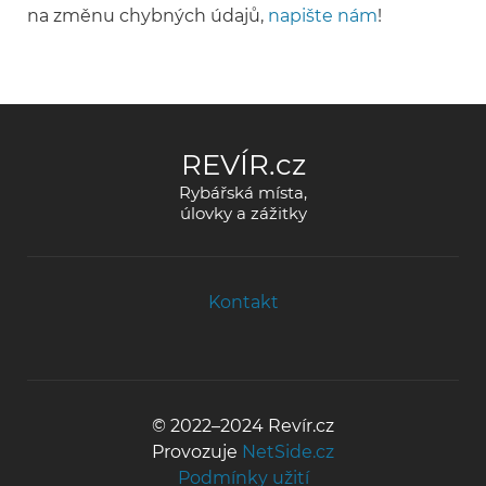
na změnu chybných údajů,
napište nám
!
REVÍR.cz
Rybářská místa,
úlovky a zážitky
Kontakt
© 2022–2024 Revír.cz
Provozuje
NetSide.cz
Podmínky užití