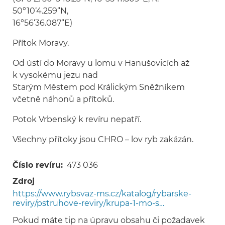
50°10‘4.259“N,
16°56‘36.087“E)
Přítok Moravy.
Od ústí do Moravy u lomu v Hanušovicích až
k vysokému jezu nad
Starým Městem pod Králickým Sněžníkem
včetně náhonů a přítoků.
Potok Vrbenský k revíru nepatří.
Všechny přítoky jsou CHRO – lov ryb zakázán.
Číslo revíru
473 036
Zdroj
https://www.rybsvaz-ms.cz/katalog/rybarske-
reviry/pstruhove-reviry/krupa-1-mo-s…
Pokud máte tip na úpravu obsahu či požadavek