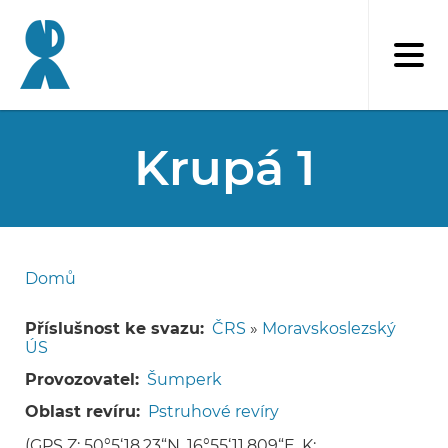
Přejít
k
hlavnímu
obsahu
Krupá 1
Domů
Drobečková
navigace
Příslušnost ke svazu
ČRS
»
Moravskoslezský
ÚS
Provozovatel
Šumperk
Oblast revíru
Pstruhové revíry
(GPS Z: 50°5‘18.23“N, 16°55‘11.809“E, K: