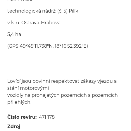
technologická nádrž: (č. 5) Pilík
v k. ú. Ostrava-Hrabová
5,4 ha
(GPS 49°45'11.738"N, 18°16'52.392"E)
Lovící jsou povinni respektovat zákazy vjezdu a
stání motorovými
vozidly na pronajatých pozemcích a pozemcích
přilehlých.
Číslo revíru
471 178
Zdroj