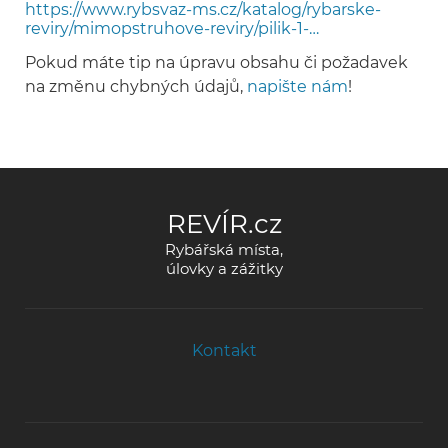
https://www.rybsvaz-ms.cz/katalog/rybarske-
reviry/mimopstruhove-reviry/pilik-1-…
Pokud máte tip na úpravu obsahu či požadavek
na změnu chybných údajů,
napište nám
!
REVÍR.cz
Rybářská místa,
úlovky a zážitky
Kontakt