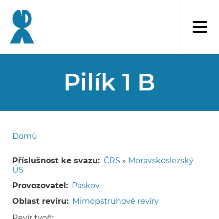
Přejít
k
hlavnímu
obsahu
Pilík 1 B
Domů
Drobečková
navigace
Příslušnost ke svazu
ČRS
»
Moravskoslezský
ÚS
Provozovatel
Paskov
Oblast revíru
Mimopstruhové revíry
Revír tvoří: