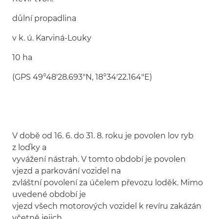
důlní propadlina
v k. ú. Karviná-Louky
10 ha
(GPS 49°48'28.693"N, 18°34'22.164"E)
V době od 16. 6. do 31. 8. roku je povolen lov ryb
z loďky a
vyvážení nástrah. V tomto období je povolen
vjezd a parkování vozidel na
zvláštní povolení za účelem převozu loděk. Mimo
uvedené období je
vjezd všech motorových vozidel k revíru zakázán
včetně jejich