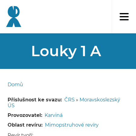
Přejít
k
hlavnímu
obsahu
Louky 1 A
Domů
Drobečková
navigace
Příslušnost ke svazu
ČRS
»
Moravskoslezský
ÚS
Provozovatel
Karviná
Oblast revíru
Mimopstruhové revíry
Revír tvoří: