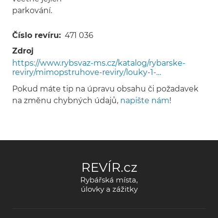
parkování.
Číslo revíru
471 036
Zdroj
https://www.rybsvaz-ms.cz/katalog/rybarske-
reviry/mimopstruhove-reviry/louky-1-…
Pokud máte tip na úpravu obsahu či požadavek
na změnu chybných údajů,
napište nám
!
REVÍR.cz
Rybářská místa,
úlovky a zážitky