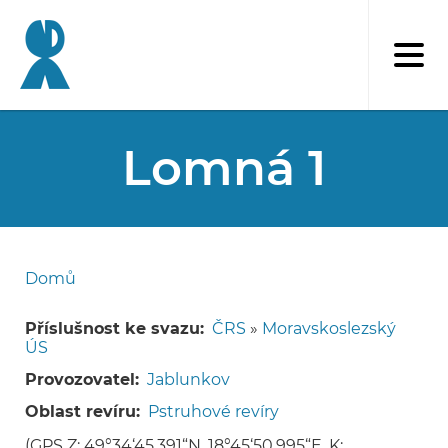
Přejít
k
hlavnímu
obsahu
Lomná 1
Domů
Drobečková
navigace
Příslušnost ke svazu
ČRS
»
Moravskoslezský
ÚS
Provozovatel
Jablunkov
Oblast revíru
Pstruhové revíry
(GPS Z: 49°34‘45.391“N, 18°45‘50.995“E, K: