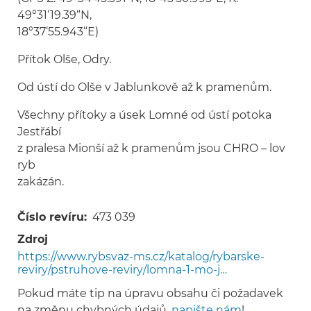
49°31‘19.39“N,
18°37‘55.943“E)
Přítok Olše, Odry.
Od ústí do Olše v Jablunkově až k pramenům.
Všechny přítoky a úsek Lomné od ústí potoka
Jestřábí
z pralesa Mionší až k pramenům jsou CHRO – lov
ryb
zakázán.
Číslo revíru
473 039
Zdroj
https://www.rybsvaz-ms.cz/katalog/rybarske-
reviry/pstruhove-reviry/lomna-1-mo-j…
Pokud máte tip na úpravu obsahu či požadavek
na změnu chybných údajů,
napište nám
!