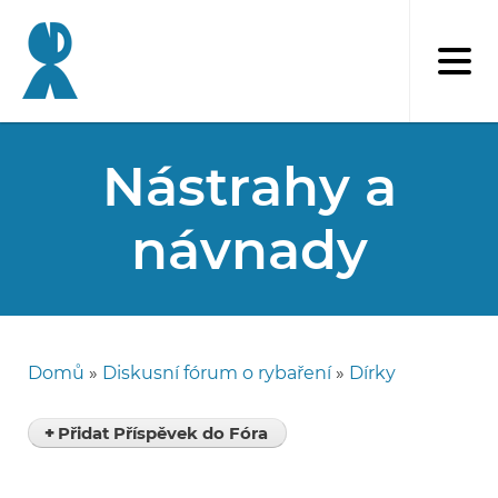
Přejít
k
hlavnímu
obsahu
Nástrahy a
návnady
Domů
Diskusní fórum o rybaření
Dírky
Drobečková
navigace
Přidat Příspěvek do Fóra